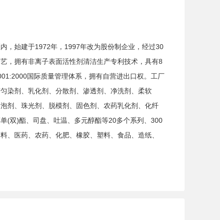
始建于1972年，1997年改为股份制企业，经过30
艺，拥有非离子表面活性剂清洁生产专利技术，具有8
001:2000国际质量管理体系，拥有自营进出口权。工厂
有匀染剂、乳化剂、分散剂、渗透剂、净洗剂、柔软
消泡剂、珠光剂、脱模剂、固色剂、农药乳化剂、化纤
(双)酯、司盘、吐温、多元醇酯等20多个系列、300
染料、医药、农药、化肥、橡胶、塑料、食品、造纸、
土等领域。 工厂注重技术投入，设立产品研究机
作，服务用户，开拓市场。广大用户需要特殊规格的表
产。工厂注重产品质量，“海石花”商标被评为江苏省商
年实现了无蒸汽和零排放的新型表面活性剂生产工艺，
境做出了巨大贡献。工厂先后获得“南通市清洁生产示