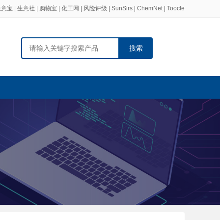
生意宝
|
生意社
|
购物宝
|
化工网
|
风险评级
|
SunSirs
|
ChemNet
|
Toocle
搜索