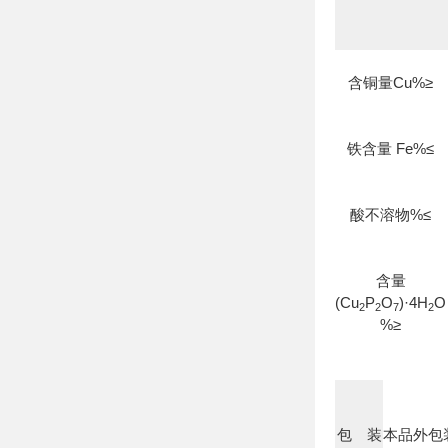
含铜量Cu%≥
铁含量 Fe%≤
酸不溶物%≤
含量
(Cu
P
O
)·4H
O
2
2
7
2
%≥
包 装
本品外包