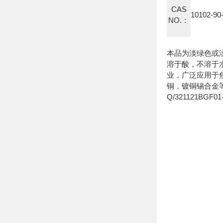
CAS
10102-90
NO.：
本品为淡绿色或
溶于酸，不溶于
业，广泛应用于
铜，镀铜锡合金
Q/321121BGF0