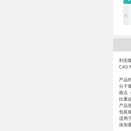
<
利安隆
CAS N
产品
分子量
熔点（
比重@ 
产品
包装规
适用
添加量