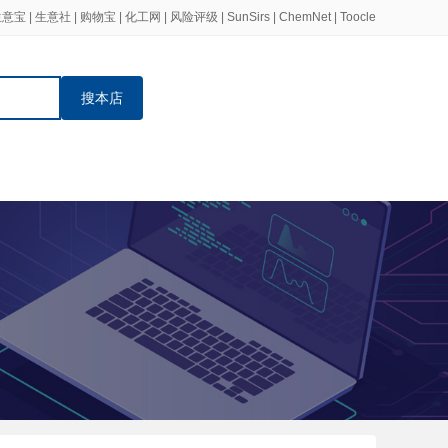
生意宝
|
生意社
|
购物宝
|
化工网
|
风险评级
|
SunSirs
|
ChemNet
|
Toocle
搜本店