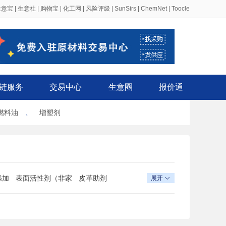
生意宝
|
生意社
|
购物宝
|
化工网
|
风险评级
|
SunSirs
|
ChemNet
|
Toocle
链服务
交易中心
生意圈
报价通
燃料油
、
增塑剂
添加
表面活性剂（非家
皮革助剂
展开

用洗涤剂）
品的
吸附剂
电子工业专用化学
品