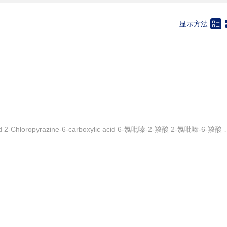
用试剂
胺盐类
染色助剂
食品助剂
料助剂
其它

显示方法
6-Chloropyrazine-2-carboxylic acid 2-Chloropyrazi