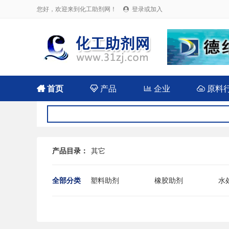
您好，欢迎来到化工助剂网！
登录或加入


首页

产品

企业

原料
产品目录：
其它
全部分类
塑料助剂
橡胶助剂
水
农药用助剂
油田用化学品
混