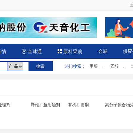
会展
供应
行情

全球通

原料采购
热门搜索
：
甲醇
、
乙醇
、
处理剂
纤维抽丝用油剂
有机抽提剂
高分子聚合物
剂
凝土添加剂
机械、冶金用助剂
油品添加剂
炭黑（橡胶制
补强剂）