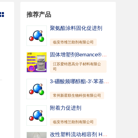
分散剂
日化助剂
推荐产品

聚氨酯涂料固化促进剂
临安市维兰助剂有限公司
固体增塑剂Bemance®B-02
江苏爱特恩高分子材料有限公
司
ne-6-carboxylic acid 6-氯吡嗪-2-羧酸 2-氯吡嗪-6-羧酸 CAS 23688-89-3 白色粉末 中间体
3-硼酸频哪醇酯-3′-苯基-联苯
常州新星联生物科技有限公司
附着力促进剂
临安市维兰助剂有限公司
改性塑料流动相容剂 HyPer C181