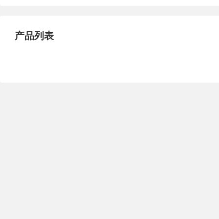
纸张用添加剂
其它助剂
通用试剂
纺织助剂
化工原料
涂料助剂
产品列表