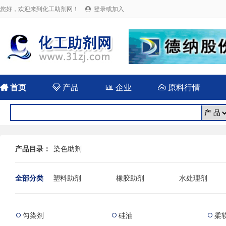
您好，欢迎来到化工助剂网！
登录或加入


首页

产品

企业

原料行情
产品目录：
染色助剂
全部分类
塑料助剂
橡胶助剂
水处理剂
农药用助剂
油田用化学品
混凝土添加剂
匀染剂
硅油
柔


