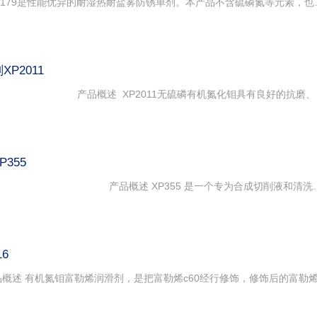
XP179 防锈单剂 1. 产品简介 XP179是性能优异的耐湿热耐盐雾防锈单剂。本产品不含硫磷氮等元素，也不含有任何金属。产品有效成 分为新开发的新型脂肪酸酯和多元醇混合物。 本产品的特点如下， •
P2011
XP2011 无硫磷有机氮化钼 产品概述 XP2011无硫磷有机氮化钼具有良好的抗磨、减摩、抗氧化性能，无腐蚀性，能减
355
XP355低气味耦合剂/水溶性防锈剂 产品概述 XP355 是一个专为合成切削液和清洗剂开发的低气味的耦合剂和水溶性防锈剂。可以在碱性条件下，以及硼酸、无机盐等存在下， 以较低的加入量，将非离子润滑剂或者非离子表面活性剂耦合到配方中，同 时可提高配方的防锈性能,XP355还具有很好的低泡和抗硬水性能。 应 用 用于水溶性切削液和清洗剂，浓缩液和稀释液均可使用。 本品与常见的水溶性防锈组分如硼酸酯,磨削沉降剂等均有良好的兼容性。 
6