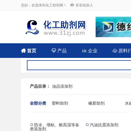
您好，欢迎来到化工助剂网！
登录或加入


首页

产品

企业

原料
产品目录：
油品添加剂
全部分类
塑料助剂
橡胶助剂
水
农药用助剂
油田用化学品
混
防水、增粘、耐高湿等各
汽油抗震添加剂


类添加剂