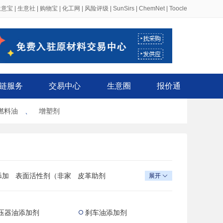
生意宝
|
生意社
|
购物宝
|
化工网
|
风险评级
|
SunSirs
|
ChemNet
|
Toocle
链服务
交易中心
生意圈
报价通
燃料油
、
增塑剂
添加
表面活性剂（非家
皮革助剂
展开

用洗涤剂）
品的
吸附剂
电子工业专用化学
品
压器油添加剂
刹车油添加剂
