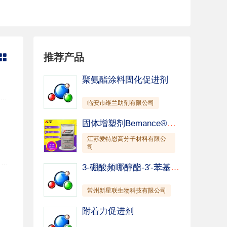
分散剂
日化助剂
推荐产品

聚氨酯涂料固化促进剂
XPH201 无泡表面活性剂 产品概述 XPH201是一种以天然产物为基础的新型烷基羧酸异构多醇胺皂。无泡、脱脂力强；耐强碱；降凝胶能力高；优异的水溶性、水洗性和配伍性；无磷、环保、对皮肤和眼睛无刺激、可完全生物降解。产品耐用性好，配伍性好，与常规助剂配合可以制造出高品质脱脂产品。特别适用于常温加温循环喷淋清洗、超声波清洗和浸泡清洗，具有高效除油和无泡沫累积的特点。 应 用 ·应用于低泡或无泡清洗体系，建议原液添加量为5%-10%； ·应用于无泡切/磨削加工液体系，建议原液添加量为3%-8%。 性能特点 ·无泡沫，不含有机硅、聚醚和消泡剂； ·耐高碱，可耐20%NaOH水溶液； ·耐硬水，可抗水硬度＞50000ppm； ·优异的水溶性、水洗性和配伍性； ·优异的防锈性和良好的铝缓蚀性； ·杰出的极压润滑性，可有效降低体系摩擦系数，减少损耗； ·高效除油、脱脂能力，特别适用于高品质无磷环保常温加温无泡或低泡工业洗涤。 技术指标 产品名称 XPH201 外观 （25℃） 棕红色透明液体 密度（20℃）/（g/cm3） 1.08 PH值/（1%水溶液） 7.0-9.0 稳定性 2年 泡沫高度（0.25%，毫米， Ross-Miles法，初始/5分钟） 0/0 表面张力（1%水溶液，mN/m） 42.0 离子类型 非离子 浊点（1%水溶液，℃） ＞95 注意事项 按一般化学品贮存和运输，贮存于干燥通风处。 包 装 50L塑料桶，50kg/桶；200L塑料桶，200kg/桶。
临安市维兰助剂有限公司
固体增塑剂Bemance®B-02
江苏爱特恩高分子材料有限公
司
XP1259 防锈油复合剂 XP1259 是性能优异的防锈剂，具有高效的防锈和脱水性能。本产品在各类矿物油、酯类油和植物 油中 均有良好的相容性。XP1259 比其它大多同类产品粘度小，因而可以于低温下直接和基础油混合。 XP1259 具有极其优异的脱水功能，可有效的将水从油里面分离。XP1259 的主要成分为二壬基萘磺酸钙和有机羧 酸的混合物。 性质 典型数据 外观 深棕色粘稠液体 钙含量 1.5% 酸值 （ mgKOH/g） 90 闪点（ °C） 160 密度（g/cm 3，25 °C） 0.95 粘度（cSt，100°C） 60 3. 建议用量 防锈液： 1.0% - 20.0% 脱水液 ：2.0% - 15.0% 4. 包装 200 升镀锌桶 5. 说明 本产品对标 NA-SUL CA-1259.
3-硼酸频哪醇酯-3′-苯基-联苯
常州新星联生物科技有限公司
附着力促进剂