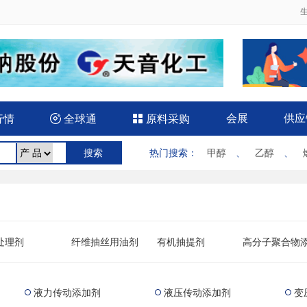
会展
供应
行情

全球通

原料采购
热门搜索
：
甲醇
、
乙醇
、
处理剂
纤维抽丝用油剂
有机抽提剂
高分子聚合物
剂
凝土添加剂
机械、冶金用助剂
油品添加剂
炭黑（橡胶制
补强剂）
液力传动添加剂
液压传动添加剂
变


