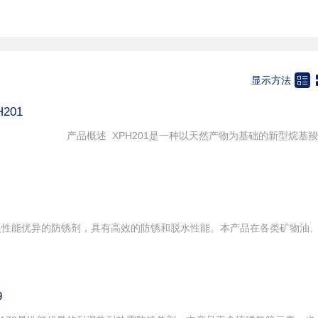
用试剂
胺盐类
染色助剂
食品助剂
料助剂
其它

显示方法
201
9