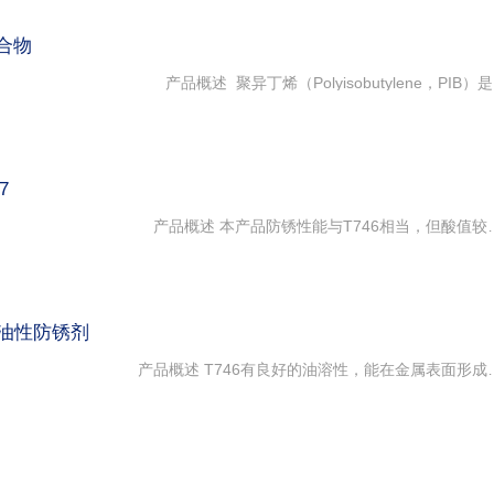
聚合物
PB1300/2400 低分子量聚异丁烯 产品概述 聚异丁烯（Polyisobutylene
7
T747 十二烯基丁二酸酯防锈剂 产品概述 本产品防锈性能与T746相当，但酸值较低，流动性好，具有良好的油溶性，能在金属表面形成保护膜，防止金属表面腐蚀和锈蚀，与金属形成致密的油膜，是性能优良 的防锈剂。 别名：T747、T747防锈剂、T747(烯基丁二酸酯)、T747烯基丁二酸酯防锈剂、防锈剂T747、烯基丁二酸酯、烯基丁二酸酯防锈剂 应 用 本品用于汽轮机油、机床用油
 油性防锈剂
T746 十二烯基丁二酸防锈剂 产品概述 T746有良好的油溶性，能在金属表面形成牢固的油膜，全面保护金属不被锈蚀和腐蚀，是油品的优良防锈剂，但对铅和铸铁的防锈性差。 CAS号：11059-31-7 英文名：Dodecenylsuccinic acid 别名：T746、T746防锈剂、T746(十二烯基丁二酸)、T746十二烯基丁二酸防锈剂、防锈剂T746、十二烯基丁二酸、十二烯基丁二酸防锈剂 应 用 本品用于调制汽