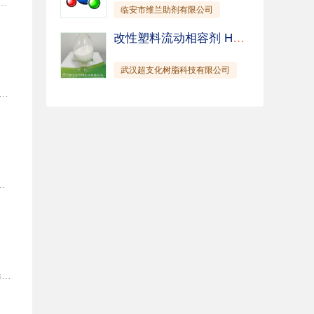
 颜色浅无刺激性气味，且完全无毒无害。 • 具有优异的湿热盐雾性能。 • 酸碱度为中性，无腐蚀性。 •常温下为液体,易于操作。 2. 使用方法 和其它单剂调配成防锈复合剂使用，也可以直接加入防锈油以增强盐雾和湿热等的性能。 建议 成品防锈油里的加剂量：5-20%wt. 3. XP179 典型性质 性质 典型数据 外观 常温下为浅黄色或黄色液体 闪点 不低于 130 °C 密度, 25 °C 1.0 酸碱度 中性 4. 典型数据 配方 盐雾 湿热 10%溶于溶剂油 不少于 48 小时 不少于 20 天
临安市维兰助剂有限公司
改性塑料流动相容剂 HyPer C181
武汉超支化树脂科技有限公司
少运动部件间的摩擦系数；添加到发动机油中能有效节省燃油， 缓解烧机油现象，API配方产品；该添加剂不含硫、磷、氯及金属元素，具有加剂量小，性能优异，节能、降温、降噪等优点，具有良好的性价比。 建议加剂量：添加0.2%—1.0% 技术指标 项目 标准 实测 化学组份 钼氨络合物 钼氨络合物 外 观 棕红色液体 棕红色液体 密度 ( 20℃ ), g/cm3，》 0.95 0.978 闪点，℃，》 160 172 100℃粘度，》 16 17.8 凝点，℃,《 -5 -9 注意事项 本产品在储存、装卸时，执行SH0164标准。温度不应超过75度，若长期储存，温度不应超过45度，本产品不易燃、不易爆、无腐蚀性， 在安全、环保、使用等方面同一般化学产品，无需特殊安全防护措施。 包 装 净重25kg或200kg/桶
性能特点  优异的耦合性能 很低的味道 良好的防锈性能 低泡 不含亚硝酸盐 对有色金属腐蚀很小 优异的抗硬水性能 与各种水溶性切削液和清洗剂相容性良好 理化性质 外观 无色至黄色透明液体 密度，20℃，g/cm3 水溶性 1.11 与水互溶 pH 值, 1% 蒸馏水溶液防锈性，铸铁屑 7.3 冻点 ＜0 ℃ 1.5 % *IP287 水 2h 无锈 *IP 287 水=345ppm CaSO4·2H2O 注意事项 避免光照，避免混入水及其它杂质，存放于阴凉干燥处。长期储存后，颜色会变深，但不影响使用性能。本产品低于 0℃会结冻，需要加热至均匀透明后再使用。
xp6316 有机氮钼富勒烯润滑剂产品概述 有机氮钼富勒烯润滑剂，是把富勒烯c60经行修饰，修饰后的富勒烯产生极性，与氮钼结合形成有机氮钼富勒烯，完全和润滑油相溶。有机氮钼富勒烯润滑剂在润滑部件正常工况下，在摩擦表面形成一种具有减摩、抗磨作用的物理、化学吸附膜；在高速、高温、高压等苛刻的工况下，在摩擦副表面形成钼元素渗透层和富勒烯c60共晶滚动润滑层，由于富勒烯本身的球状外形以及耐高温、坚韧、***润滑的特性；把滑动摩擦转变成滚动摩擦。***降低了部件之间的磨损，起到其它物质难以达到的抗磨、减摩、磨痕修复等效果。应 用 应用在发动机油、风电用油、机械用油、乳化液、钻井液、润滑脂以及其他特种油中；也可以用在增加抗磨减摩性能的补强剂，作为汽车后市场的发动机保护剂等；不但具有***的油溶性（在一类二类三类油和pao中都具有***的溶解性）和***的分散性，还具有抗磨、减摩、***化、增加扭矩等级等特殊效果。性能特点 优异的润滑性能； 优异的极压抗磨性能； 优异的温度控制性能；优异的抗腐防锈性能；优异的热氧化稳定性能。技术指标项 目 xp6316外观 红褐色透明液体运动粘度（100℃） mm2/s 8闪点（开口） ℃ 200凝点 -10添加量 1-3.5%注意事项本产品储存温度不应超过50℃，建议调合温度为60-75℃。产品在储存、装卸及调油时，参照sh/t0164进行，本产品不易燃、不***、无腐蚀性，在安全环保使用方面等同一般石油产品，不用特殊防护。包 装 200l铁桶包装，200kg/桶.