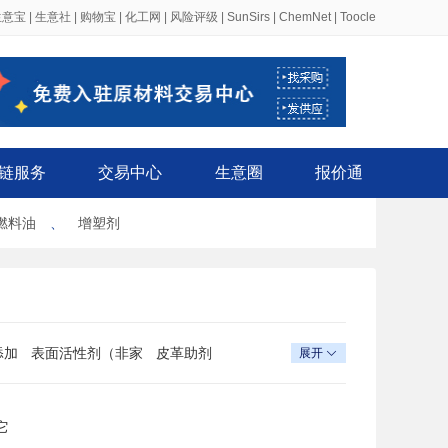
生意宝
|
生意社
|
购物宝
|
化工网
|
风险评级
|
SunSirs
|
ChemNet
|
Toocle
链服务
交易中心
生意圈
报价通
燃料油
、
增塑剂
添加
表面活性剂（非家
皮革助剂
展开

用洗涤剂）
品的
吸附剂
电子工业专用化学
品
它