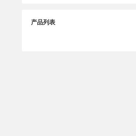
纸张用添加剂
其它助剂
通
纺织助剂
化工原料
涂
产品列表