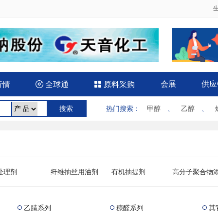
会展
供应
行情

全球通

原料采购
热门搜索
：
甲醇
、
乙醇
、
处理剂
纤维抽丝用油剂
有机抽提剂
高分子聚合物
剂
凝土添加剂
机械、冶金用助剂
油品添加剂
炭黑（橡胶制
补强剂）
乙腈系列
糠醛系列
其


