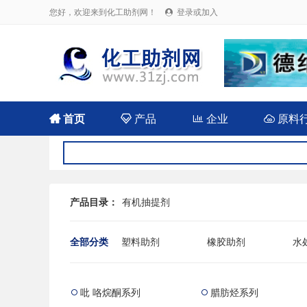
您好，欢迎来到化工助剂网！
登录或加入


首页

产品

企业

原料
产品目录：
有机抽提剂
全部分类
塑料助剂
橡胶助剂
水
农药用助剂
油田用化学品
混
吡 咯烷酮系列
腊肪烃系列

