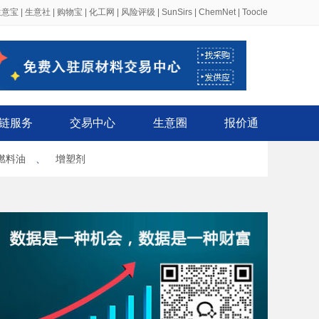
生意宝
|
生意社
|
购物宝
|
化工网
|
风险评级
|
SunSirs
|
ChemNet
|
Toocle
链服务
交易中心
生意圈
报价通
燃料油
、
增塑剂