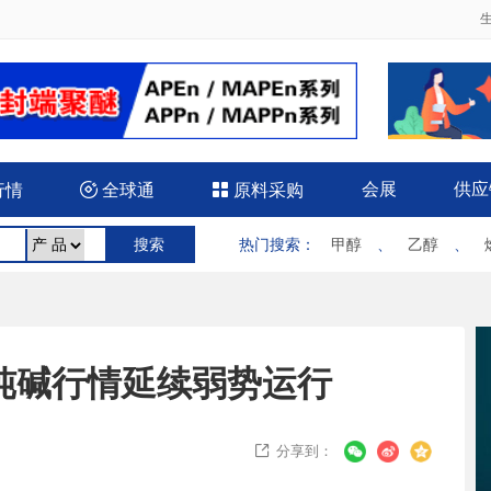
会展
供应
行情

全球通

原料采购
热门搜索
：
甲醇
、
乙醇
、
纯碱行情延续弱势运行
分享到：
