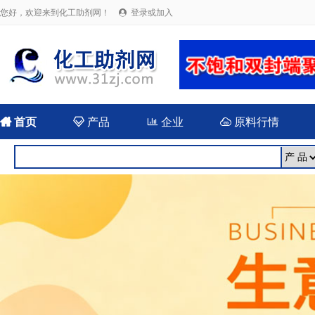
您好，欢迎来到化工助剂网！
登录或加入


首页

产品

企业

原料行情